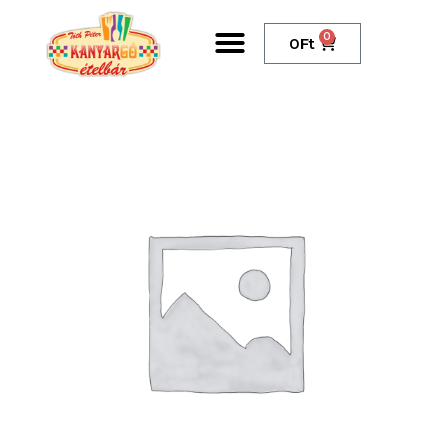
0
0
Ft