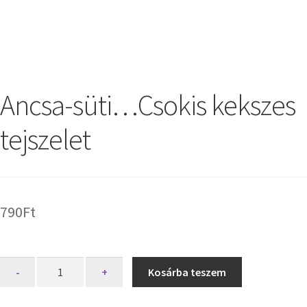
Ancsa-süti…Csokis kekszes
tejszelet
790
Ft
-
+
Kosárba teszem