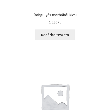
Babgulyás marhából kicsi
1 290
Ft
Kosárba teszem