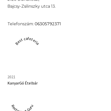
Bajcsy-Zsilinszky utca 13.
Telefonszám:
06305792371
Best cafeteria
2021
KanyarGó Ételbár
Restaurant Guru