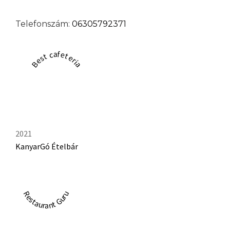
Telefonszám:
06305792371
Best cafeteria
2021
KanyarGó Ételbár
Restaurant Guru