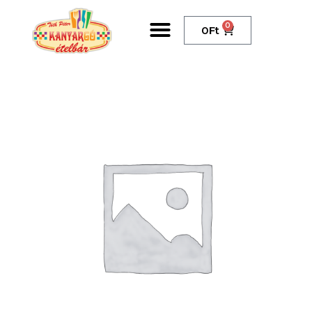
0
0
Ft