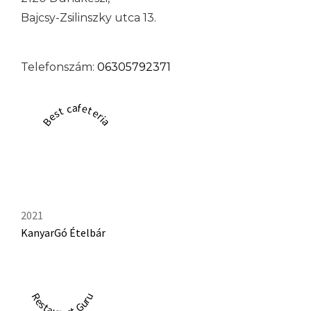
Bajcsy-Zsilinszky utca 13.
Telefonszám:
06305792371
Best cafeteria
2021
KanyarGó Ételbár
Restaurant Guru