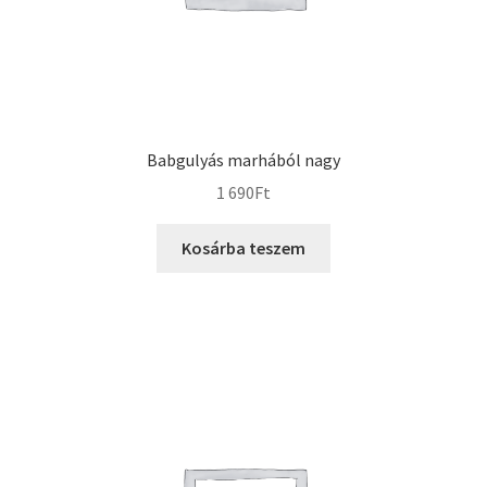
Babgulyás marhából nagy
1 690
Ft
Kosárba teszem