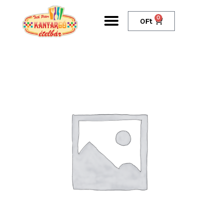
0
0
Ft