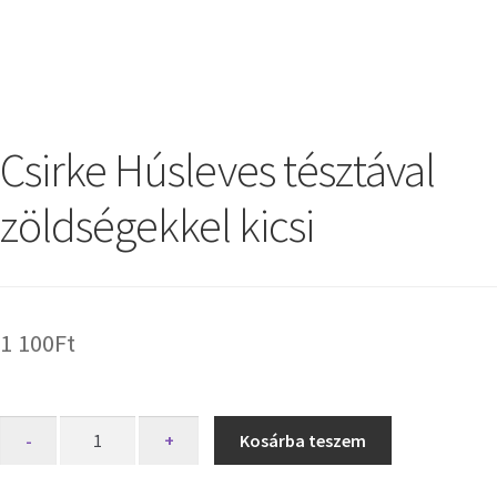
Csirke Húsleves tésztával
zöldségekkel kicsi
1 100
Ft
-
+
Kosárba teszem