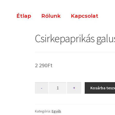
Étlap
Rólunk
Kapcsolat
Csirkepaprikás galu
2 290
Ft
-
+
Kosárba tes
Kategória:
Egyéb