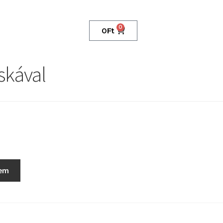
0
0
Ft
skával
zem