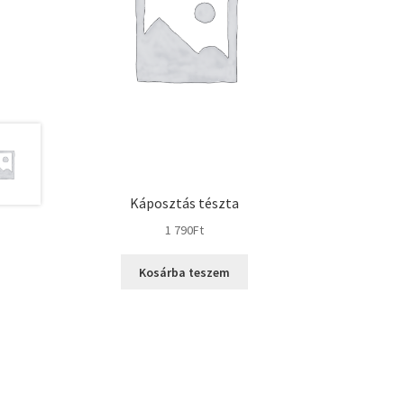
Káposztás tészta
1 790
Ft
Kosárba teszem