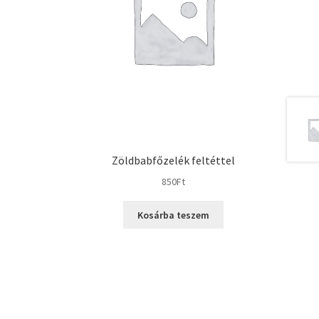
Zöldbabfőzelék feltéttel
850
Ft
Kosárba teszem