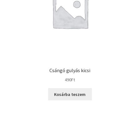
Csángó gulyás kicsi
490
Ft
Kosárba teszem