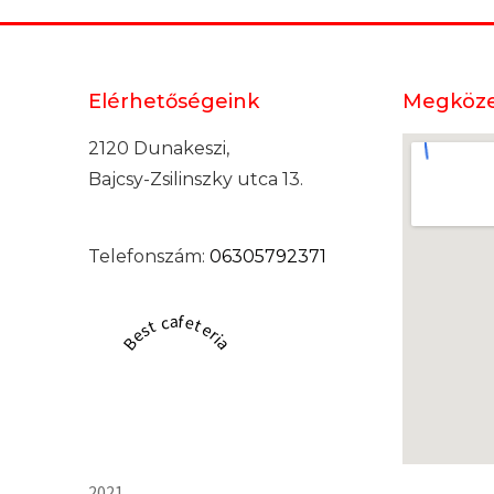
Elérhetőségeink
Megköze
2120 Dunakeszi,
Bajcsy-Zsilinszky utca 13.
Telefonszám:
06305792371
Best cafeteria
2021