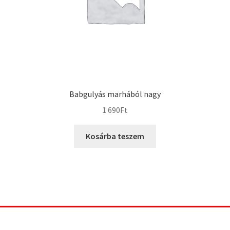
Babgulyás marhából nagy
1 690
Ft
Kosárba teszem