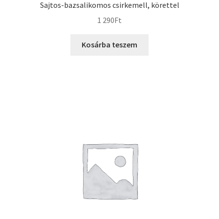
Sajtos-bazsalikomos csirkemell, körettel
1 290
Ft
Kosárba teszem