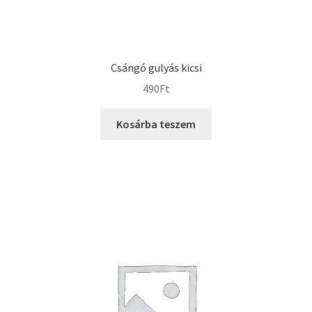
Csángó gulyás kicsi
490
Ft
Kosárba teszem