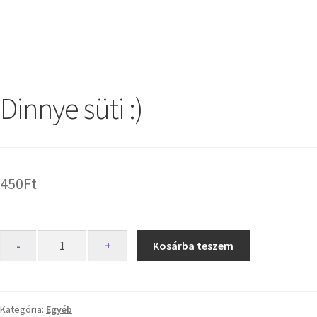
Dinnye süti :)
450
Ft
-
+
Kosárba teszem
Kategória:
Egyéb