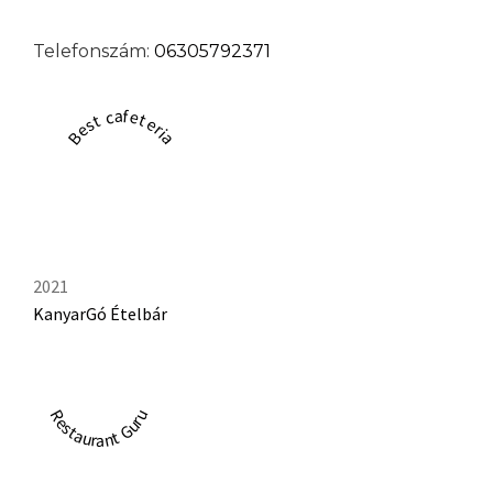
Telefonszám:
06305792371
Best cafeteria
2021
KanyarGó Ételbár
Restaurant Guru