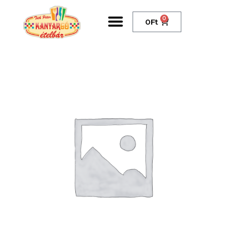
0
0
Ft