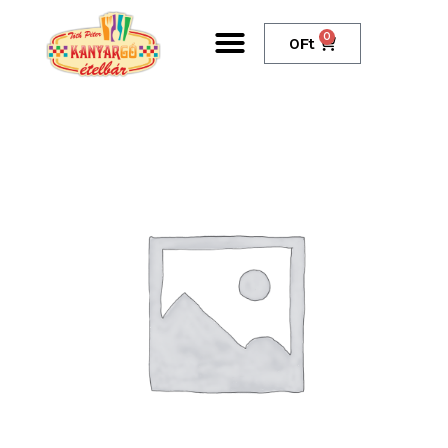
0
0
Ft