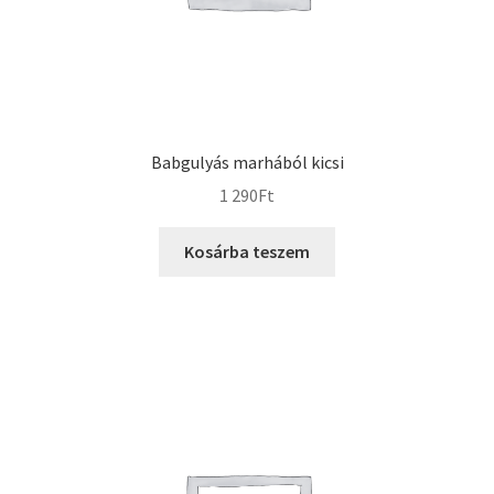
Babgulyás marhából kicsi
1 290
Ft
Kosárba teszem