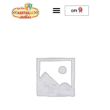
0
0
Ft