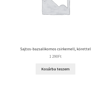
Sajtos-bazsalikomos csirkemell, körettel
1 290
Ft
Kosárba teszem