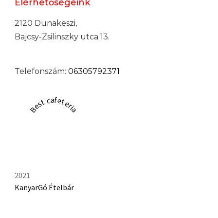
Elérhetőségeink
2120 Dunakeszi,
Bajcsy-Zsilinszky utca 13.
Telefonszám:
06305792371
Best cafeteria
2021
KanyarGó Ételbár