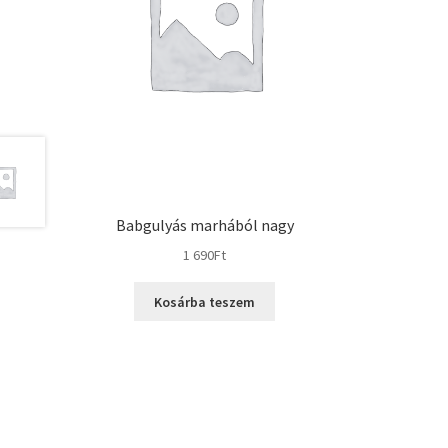
Babgulyás marhából nagy
1 690
Ft
Kosárba teszem