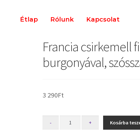
Étlap
Rólunk
Kapcsolat
Francia csirkemell f
burgonyával, szóssz
3 290
Ft
-
+
Kosárba tes