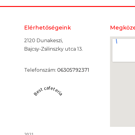
Elérhetőségeink
Megköze
2120 Dunakeszi,
Bajcsy-Zsilinszky utca 13.
Telefonszám:
06305792371
Best cafeteria
2021