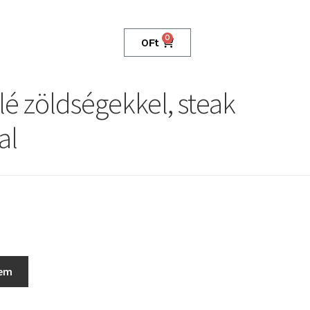
0
0
Ft
ilé zöldségekkel, steak
al
zem