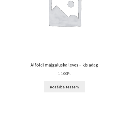
Alföldi májgaluska leves – kis adag
1 100
Ft
Kosárba teszem