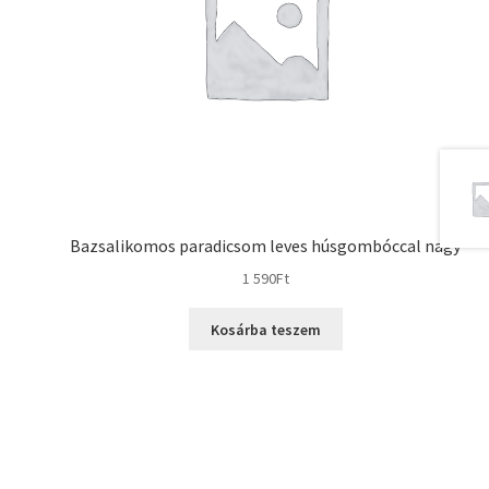
Bazsalikomos paradicsom leves húsgombóccal nagy
1 590
Ft
Kosárba teszem