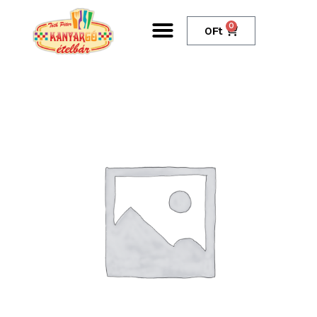
0
0
Ft