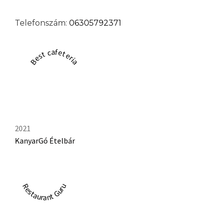
Telefonszám:
06305792371
Best cafeteria
2021
KanyarGó Ételbár
Restaurant Guru