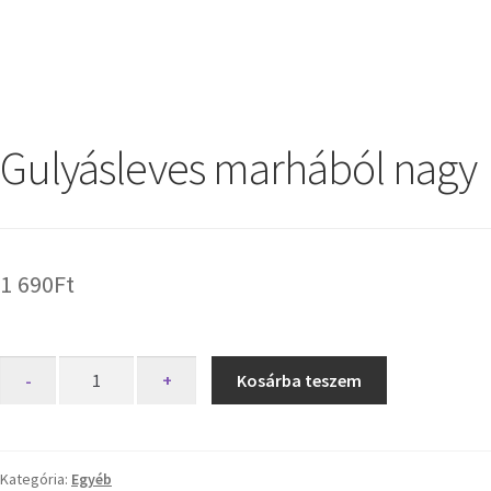
Gulyásleves marhából nagy
1 690
Ft
-
+
Kosárba teszem
Kategória:
Egyéb