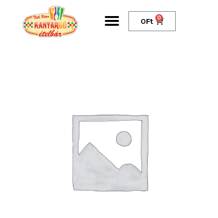
0
0
Ft