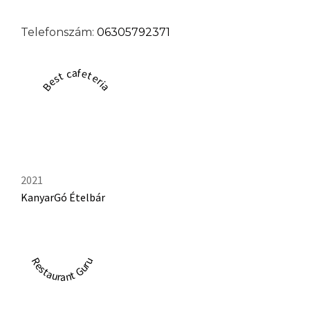
Telefonszám:
06305792371
Best cafeteria
2021
KanyarGó Ételbár
Restaurant Guru