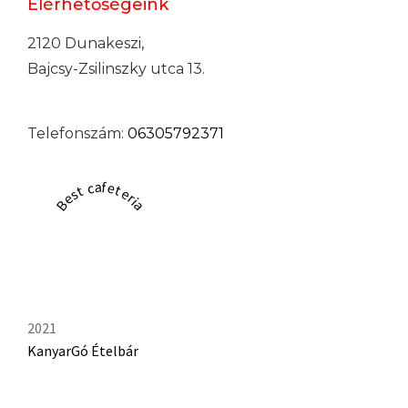
Elérhetőségeink
2120 Dunakeszi,
Bajcsy-Zsilinszky utca 13.
Telefonszám:
06305792371
Best cafeteria
2021
KanyarGó Ételbár