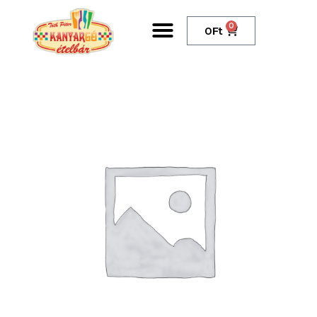
0
0
Ft