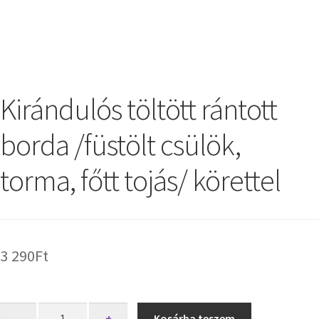
Kirándulós töltött rántott
borda /füstölt csülök,
torma, főtt tojás/ körettel
3 290
Ft
-
+
Kosárba teszem