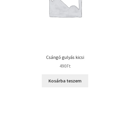
Csángó gulyás kicsi
490
Ft
Kosárba teszem