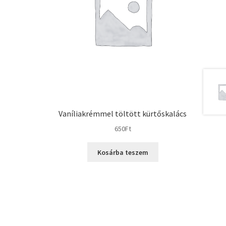
Vaníliakrémmel töltött kürtőskalács
650
Ft
Kosárba teszem