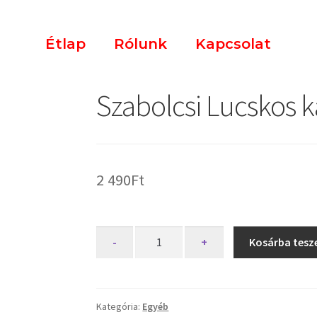
Étlap
Rólunk
Kapcsolat
Szabolcsi Lucskos 
2 490
Ft
-
+
Kosárba tes
Kategória:
Egyéb