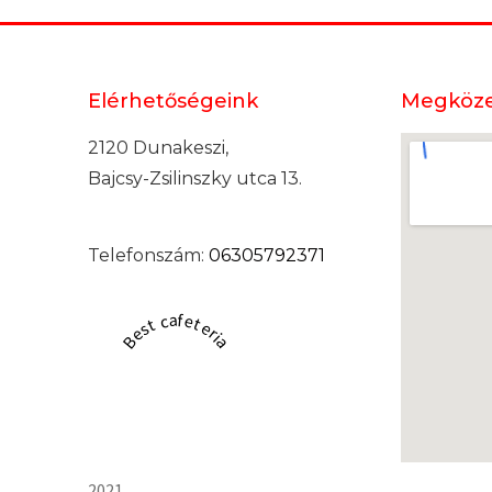
Elérhetőségeink
Megköze
2120 Dunakeszi,
Bajcsy-Zsilinszky utca 13.
Telefonszám:
06305792371
Best cafeteria
2021