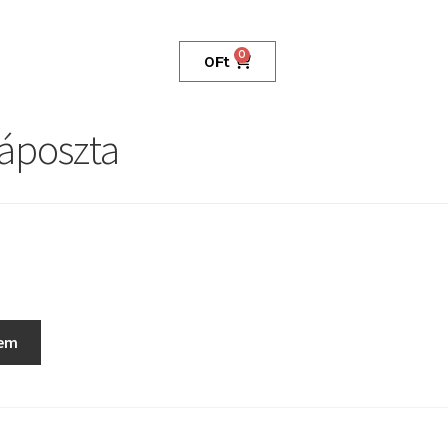
0
0
Ft
káposzta
zem