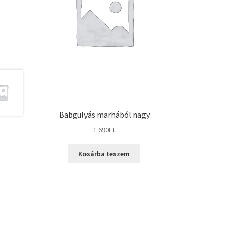
Babgulyás marhából nagy
1 690
Ft
Kosárba teszem