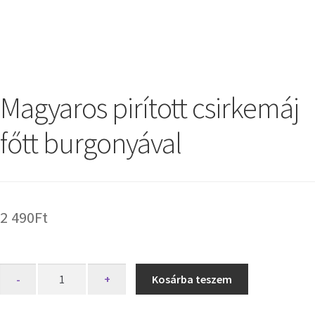
Magyaros pirított csirkemáj
főtt burgonyával
2 490
Ft
-
+
Kosárba teszem