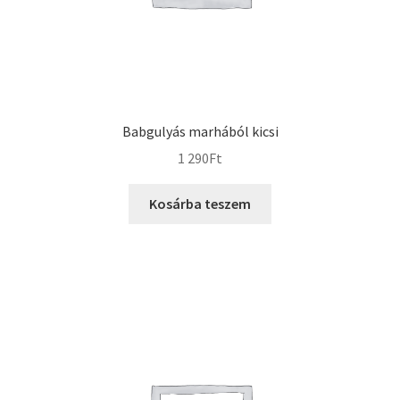
Babgulyás marhából kicsi
1 290
Ft
Kosárba teszem