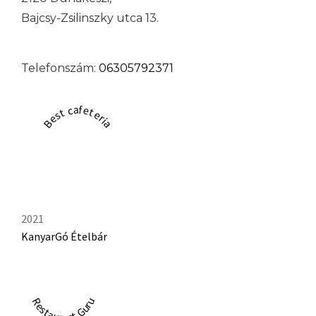
Bajcsy-Zsilinszky utca 13.
Telefonszám:
06305792371
Best cafeteria
2021
KanyarGó Ételbár
Restaurant Guru