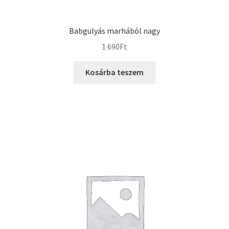
Babgulyás marhából nagy
1 690
Ft
Kosárba teszem