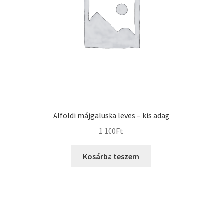
Alföldi májgaluska leves – kis adag
1 100
Ft
Kosárba teszem