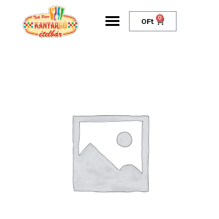
0
0
Ft