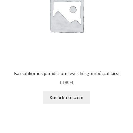
Bazsalikomos paradicsom leves húsgombóccal kicsi
1 190
Ft
Kosárba teszem