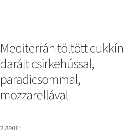
Mediterrán töltött cukkíni
darált csirkehússal,
paradicsommal,
mozzarellával
2 890
Ft