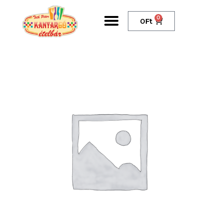
0
0
Ft