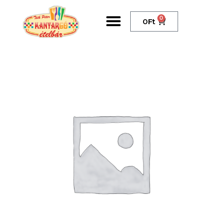
0
0
Ft