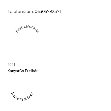
Telefonszám:
06305792371
Best cafeteria
2021
KanyarGó Ételbár
Restaurant Guru