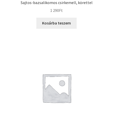
Sajtos-bazsalikomos csirkemell, körettel
1 290
Ft
Kosárba teszem