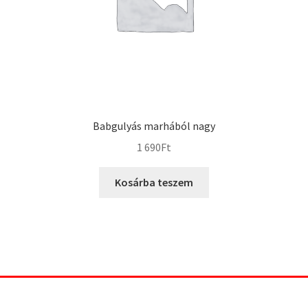
Babgulyás marhából nagy
1 690
Ft
Kosárba teszem