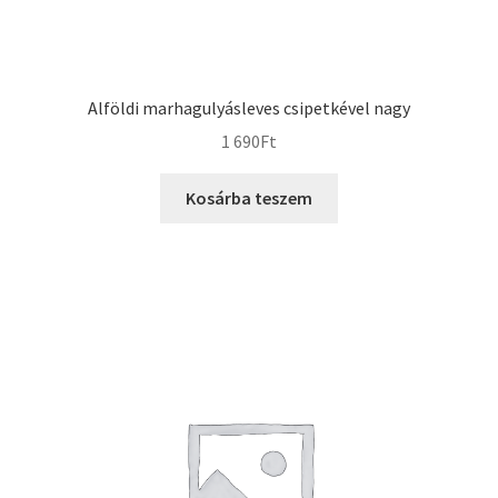
Alföldi marhagulyásleves csipetkével nagy
1 690
Ft
Kosárba teszem