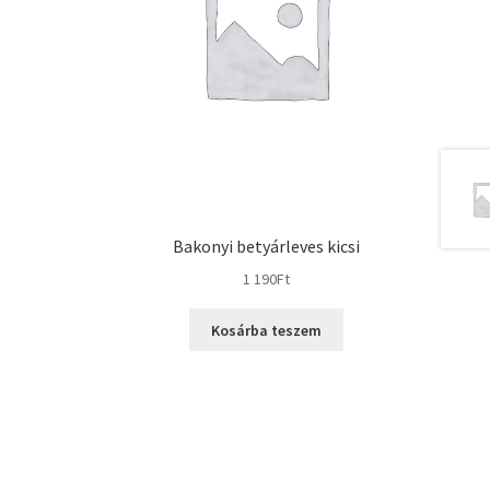
Bakonyi betyárleves kicsi
1 190
Ft
Kosárba teszem