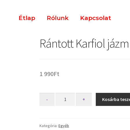
Étlap
Rólunk
Kapcsolat
Rántott Karfiol jázm
1 990
Ft
-
+
Kosárba tes
Kategória:
Egyéb