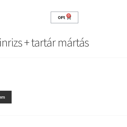
0
0
Ft
inrizs + tartár mártás
zem