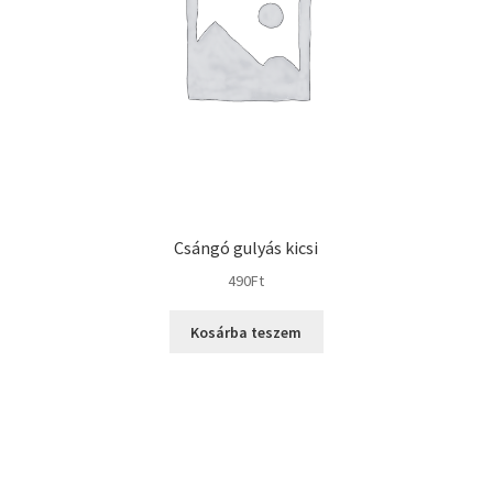
Csángó gulyás kicsi
490
Ft
Kosárba teszem