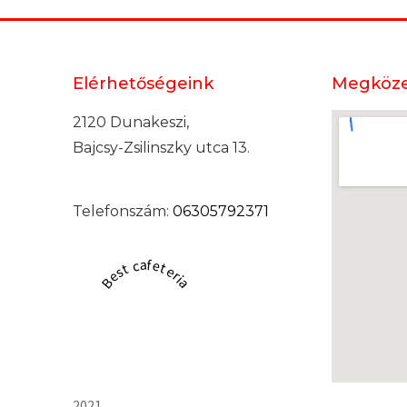
Elérhetőségeink
Megköze
2120 Dunakeszi,
Bajcsy-Zsilinszky utca 13.
Telefonszám:
06305792371
Best cafeteria
2021