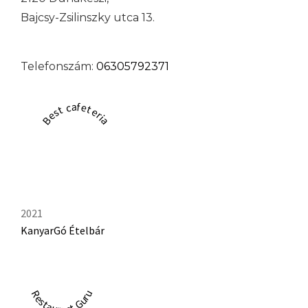
Bajcsy-Zsilinszky utca 13.
Telefonszám:
06305792371
Best cafeteria
2021
KanyarGó Ételbár
Restaurant Guru