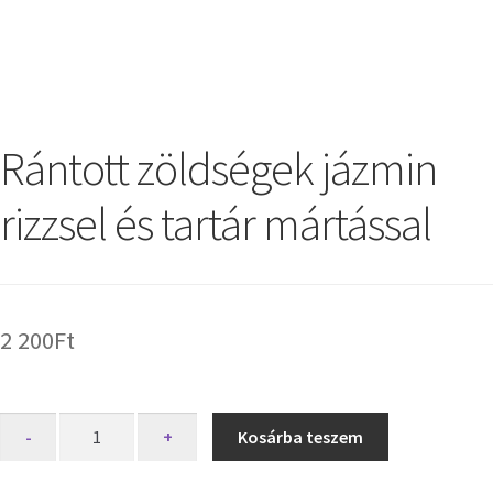
Rántott zöldségek jázmin
rizzsel és tartár mártással
2 200
Ft
-
+
Kosárba teszem