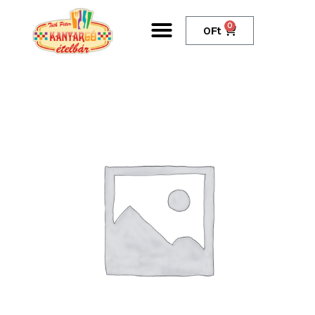
0
0
Ft