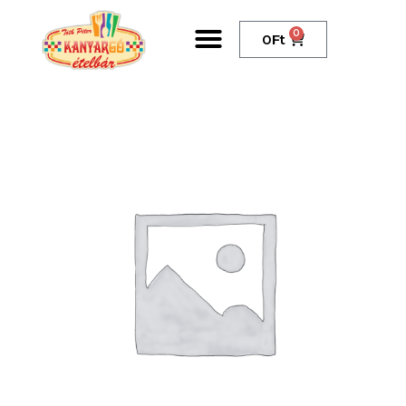
0
0
Ft