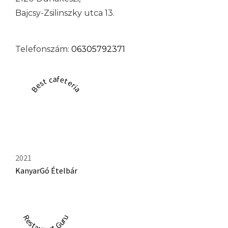
Bajcsy-Zsilinszky utca 13.
Telefonszám:
06305792371
Best cafeteria
2021
KanyarGó Ételbár
Restaurant Guru