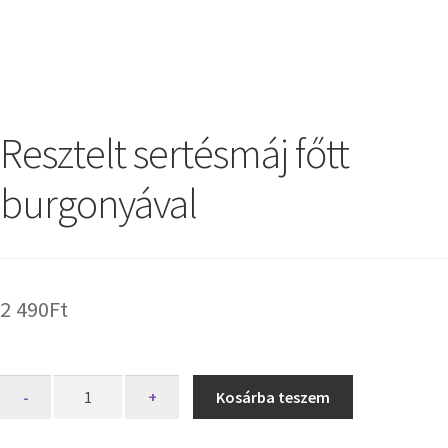
Resztelt sertésmáj főtt
burgonyával
2 490
Ft
-
+
Kosárba teszem