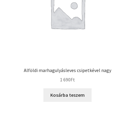
Alföldi marhagulyásleves csipetkével nagy
1 690
Ft
Kosárba teszem