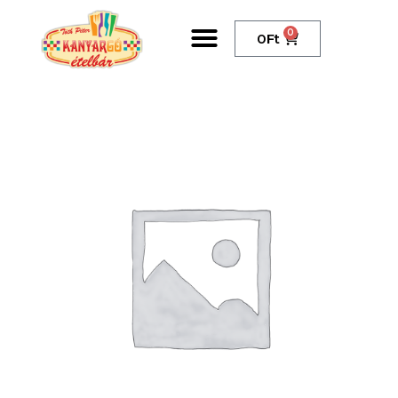
0
0
Ft