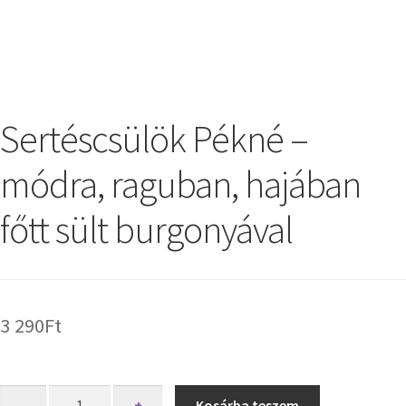
Sertéscsülök Pékné –
módra, raguban, hajában
főtt sült burgonyával
3 290
Ft
-
+
Kosárba teszem