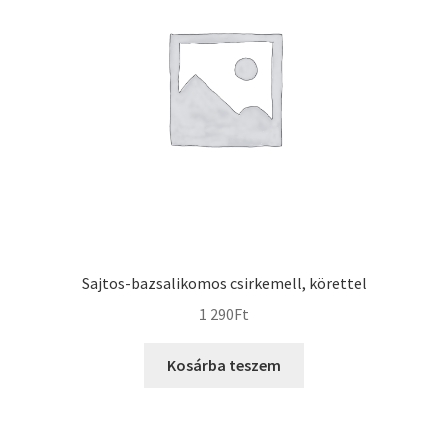
Sajtos-bazsalikomos csirkemell, körettel
1 290
Ft
Kosárba teszem