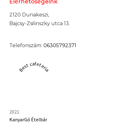
Elérhetőségeink
2120 Dunakeszi,
Bajcsy-Zsilinszky utca 13.
Telefonszám:
06305792371
Best cafeteria
2021
KanyarGó Ételbár