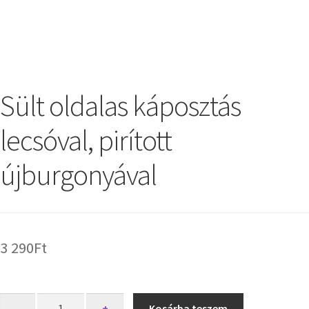
Sült oldalas káposztás
lecsóval, pirított
újburgonyával
3 290
Ft
-
+
Kosárba teszem