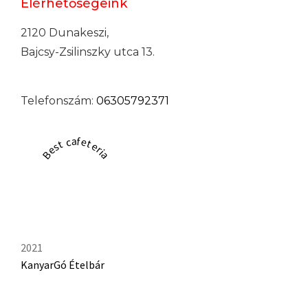
Elérhetőségeink
2120 Dunakeszi,
Bajcsy-Zsilinszky utca 13.
Telefonszám:
06305792371
Best cafeteria
2021
KanyarGó Ételbár