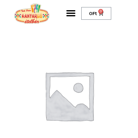
0
0
Ft