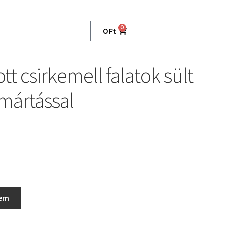
0
0
Ft
 csirkemell falatok sült
 mártással
zem