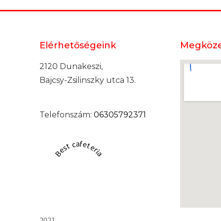
Elérhetőségeink
Megköze
2120 Dunakeszi,
Bajcsy-Zsilinszky utca 13.
Telefonszám:
06305792371
Best cafeteria
2021