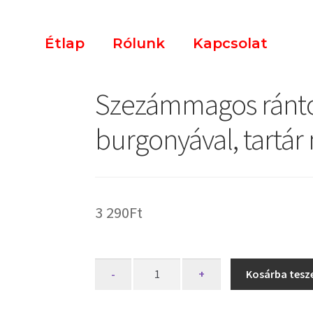
Étlap
Rólunk
Kapcsolat
Szezámmagos rántott
burgonyával, tartár
3 290
Ft
-
+
Kosárba tes