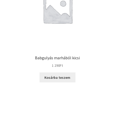
Babgulyás marhából kicsi
1 290
Ft
Kosárba teszem