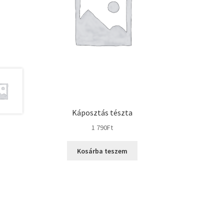
Káposztás tészta
1 790
Ft
Kosárba teszem