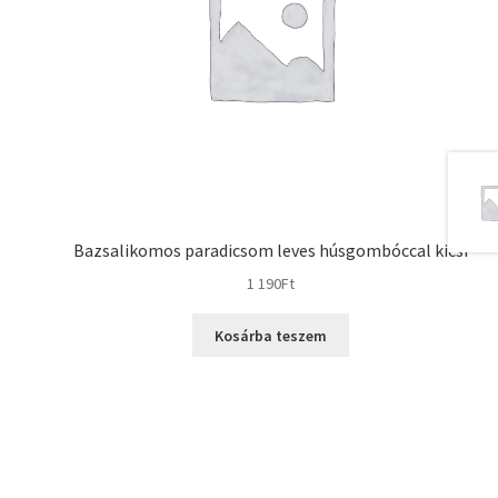
Bazsalikomos paradicsom leves húsgombóccal kicsi
1 190
Ft
Kosárba teszem