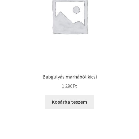
Babgulyás marhából kicsi
1 290
Ft
Kosárba teszem