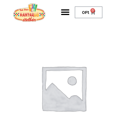
0
0
Ft