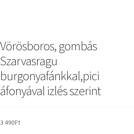
Vörösboros, gombás
Szarvasragu
burgonyafánkkal,pici
áfonyával izlés szerint
3 490
Ft